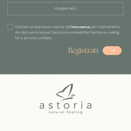
Dichiaro di aver preso visione dell'
per il trattamento
informativa
dei dati personali per l’iscrizione a newsletter tramite e-mailing
list e attività correlate.
Registrati