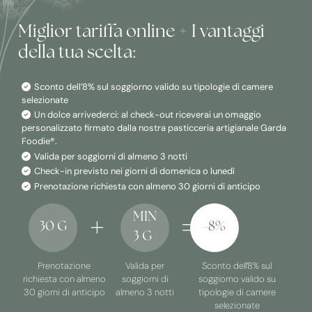
Miglior tariffa online + I vantaggi
della tua scelta:
Sconto dell’8% sul soggiorno valido su tipologie di camere
selezionate
Un dolce arrivederci: al check-out riceverai un omaggio
personalizzato firmato dalla nostra pasticceria artigianale Garda
Foodie®.
Valida per soggiorni di almeno 3 notti
Check-in previsto nei giorni di domenica o lunedì
Prenotazione richiesta con almeno 30 giorni di anticipo
MIN
30 G
-8%
3 G
Prenotazione
Valida per
Sconto dell’8% sul
richiesta con almeno
soggiorni di
soggiorno valido su
30 giorni di anticipo
almeno 3 notti
tipologie di camere
selezionate