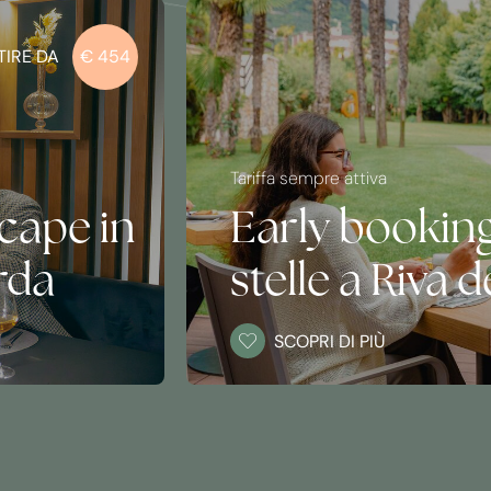
Offerta valida da Lunedì a Gioved
Mid-Week Sta
el 4
-20% in hotel 
da
Garda
SCOPRI DI PIÙ