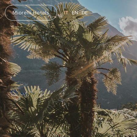
Miorelli Hotels
IT
EN
DE