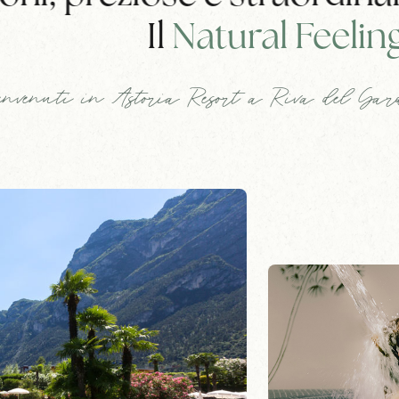
Il
Natural Feelin
nvenuti in Astoria Resort a Riva del Ga